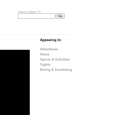
Search Saipan TV
Appearing In:
Adventures
Home
Sports & Activities
Sights
Diving & Snorkeling