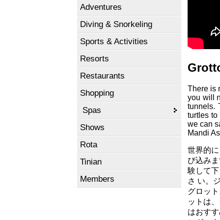
Adventures
Diving & Snorkeling
Sports & Activities
Resorts
Grott
Restaurants
There is 
Shopping
you will 
tunnels. 
Spas
turtles t
we can sa
Shows
Mandi Asi
Rota
世界的に
び込みま
Tinian
験して下
Members
さ い。
グロット
ットは、
はおすす