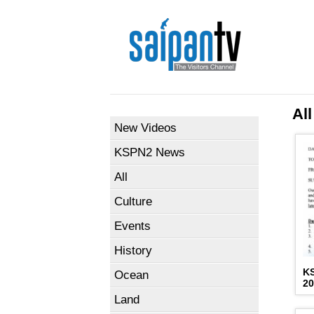
All
New Videos
KSPN2 News
All
Culture
Events
History
K
Ocean
2
Land