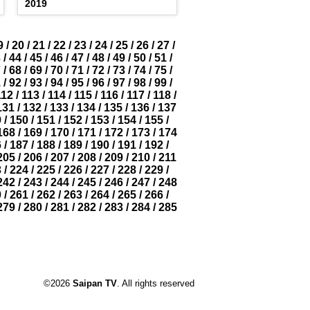
2019
9
/
20
/
21
/
22
/
23
/
24
/
25
/
26
/
27
/
3
/
44
/
45
/
46
/
47
/
48
/
49
/
50
/
51
/
7
/
68
/
69
/
70
/
71
/
72
/
73
/
74
/
75
/
1
/
92
/
93
/
94
/
95
/
96
/
97
/
98
/
99
/
112
/
113
/
114
/
115
/
116
/
117
/
118
/
131
/
132
/
133
/
134
/
135
/
136
/
137
9
/
150
/
151
/
152
/
153
/
154
/
155
/
168
/
169
/
170
/
171
/
172
/
173
/
174
6
/
187
/
188
/
189
/
190
/
191
/
192
/
205
/
206
/
207
/
208
/
209
/
210
/
211
3
/
224
/
225
/
226
/
227
/
228
/
229
/
242
/
243
/
244
/
245
/
246
/
247
/
248
0
/
261
/
262
/
263
/
264
/
265
/
266
/
279
/
280
/
281
/
282
/
283
/
284
/
285
©2026
Saipan TV
. All rights reserved