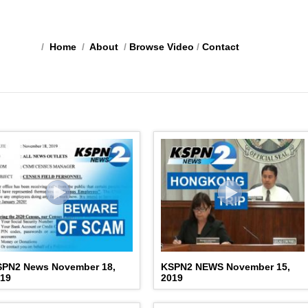
/
Home
/
About
/
Browse Video
/
Contact
SPN2 News November 18,
KSPN2 NEWS November 15,
019
2019