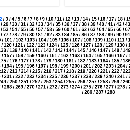
2
/
3
/
4
/
5
/
6
/
7
/
8
/
9
/
10
/
11
/
12
/
13
/
14
/
15
/
16
/
17
/
18
/
1
/
29
/
30
/
31
/
32
/
33
/
34
/
35
/
36
/
37
/
38
/
39
/
40
/
41
/
42
/
4
/
53
/
54
/
55
/
56
/
57
/
58
/
59
/
60
/
61
/
62
/
63
/
64
/
65
/
66
/
6
/
77
/
78
/
79
/
80
/
81
/
82
/
83
/
84
/
85
/
86
/
87
/
88
/
89
/
90
/
9
0
/
101
/
102
/
103
/
104
/
105
/
106
/
107
/
108
/
109
/
110
/
111
/
9
/
120
/
121
/
122
/
123
/
124
/
125
/
126
/
127
/
128
/
129
/
130
/
138
/
139
/
140
/
141
/
142
/
143
/
144
/
145
/
146
/
147
/
148
/
14
6
/
157
/
158
/
159
/
160
/
161
/
162
/
163
/
164
/
165
/
166
/
167
/
175
/
176
/
177
/
178
/
179
/
180
/
181
/
182
/
183
/
184
/
185
/
18
3
/
194
/
195
/
196
/
197
/
198
/
199
/
200
/
201
/
202
/
203
/
204
/
212
/
213
/
214
/
215
/
216
/
217
/
218
/
219
/
220
/
221
/
222
/
22
0
/
231
/
232
/
233
/
234
/
235
/
236
/
237
/
238
/
239
/
240
/
241
/
249
/
250
/
251
/
252
/
253
/
254
/
255
/
256
/
257
/
258
/
259
/
26
7
/
268
/
269
/
270
/
271
/
272
/
273
/
274
/
275
/
276
/
277
/
278
/
/
286
/
287
/
288