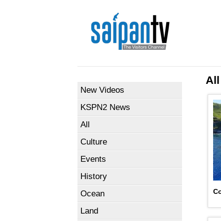
All
New Videos
KSPN2 News
All
Culture
Events
History
Co
Ocean
Land