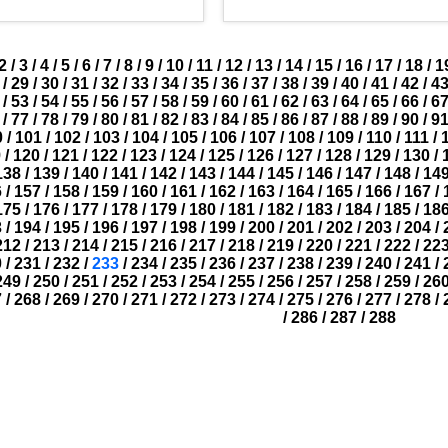
2
/
3
/
4
/
5
/
6
/
7
/
8
/
9
/
10
/
11
/
12
/
13
/
14
/
15
/
16
/
17
/
18
/
1
/
29
/
30
/
31
/
32
/
33
/
34
/
35
/
36
/
37
/
38
/
39
/
40
/
41
/
42
/
4
/
53
/
54
/
55
/
56
/
57
/
58
/
59
/
60
/
61
/
62
/
63
/
64
/
65
/
66
/
6
/
77
/
78
/
79
/
80
/
81
/
82
/
83
/
84
/
85
/
86
/
87
/
88
/
89
/
90
/
9
0
/
101
/
102
/
103
/
104
/
105
/
106
/
107
/
108
/
109
/
110
/
111
/
9
/
120
/
121
/
122
/
123
/
124
/
125
/
126
/
127
/
128
/
129
/
130
/
138
/
139
/
140
/
141
/
142
/
143
/
144
/
145
/
146
/
147
/
148
/
14
6
/
157
/
158
/
159
/
160
/
161
/
162
/
163
/
164
/
165
/
166
/
167
/
175
/
176
/
177
/
178
/
179
/
180
/
181
/
182
/
183
/
184
/
185
/
18
3
/
194
/
195
/
196
/
197
/
198
/
199
/
200
/
201
/
202
/
203
/
204
/
212
/
213
/
214
/
215
/
216
/
217
/
218
/
219
/
220
/
221
/
222
/
22
0
/
231
/
232
/
233
/
234
/
235
/
236
/
237
/
238
/
239
/
240
/
241
/
249
/
250
/
251
/
252
/
253
/
254
/
255
/
256
/
257
/
258
/
259
/
26
7
/
268
/
269
/
270
/
271
/
272
/
273
/
274
/
275
/
276
/
277
/
278
/
/
286
/
287
/
288