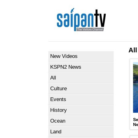
All
New Videos
KSPN2 News
All
Culture
Events
History
Se
Ocean
N
Land