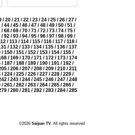
9
/
20
/
21
/
22
/
23
/
24
/
25
/
26
/
27
/
3
/
44
/
45
/
46
/
47
/
48
/
49
/
50
/
51
/
7
/
68
/
69
/
70
/
71
/
72
/
73
/
74
/
75
/
1
/
92
/
93
/
94
/
95
/
96
/
97
/
98
/
99
/
112
/
113
/
114
/
115
/
116
/
117
/
118
/
131
/
132
/
133
/
134
/
135
/
136
/
137
9
/
150
/
151
/
152
/
153
/
154
/
155
/
168
/
169
/
170
/
171
/
172
/
173
/
174
6
/
187
/
188
/
189
/
190
/
191
/
192
/
205
/
206
/
207
/
208
/
209
/
210
/
211
3
/
224
/
225
/
226
/
227
/
228
/
229
/
242
/
243
/
244
/
245
/
246
/
247
/
248
0
/
261
/
262
/
263
/
264
/
265
/
266
/
279
/
280
/
281
/
282
/
283
/
284
/
285
©2026
Saipan TV
. All rights reserved