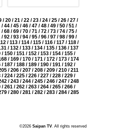
9
/
20
/
21
/
22
/
23
/
24
/
25
/
26
/
27
/
3
/
44
/
45
/
46
/
47
/
48
/
49
/
50
/
51
/
7
/
68
/
69
/
70
/
71
/
72
/
73
/
74
/
75
/
1
/
92
/
93
/
94
/
95
/
96
/
97
/
98
/
99
/
112
/
113
/
114
/
115
/
116
/
117
/
118
/
131
/
132
/
133
/
134
/
135
/
136
/
137
9
/
150
/
151
/
152
/
153
/
154
/
155
/
168
/
169
/
170
/
171
/
172
/
173
/
174
6
/
187
/
188
/
189
/
190
/
191
/
192
/
205
/
206
/
207
/
208
/
209
/
210
/
211
3
/
224
/
225
/
226
/
227
/
228
/
229
/
242
/
243
/
244
/
245
/
246
/
247
/
248
0
/
261
/
262
/
263
/
264
/
265
/
266
/
279
/
280
/
281
/
282
/
283
/
284
/
285
©2026
Saipan TV
. All rights reserved