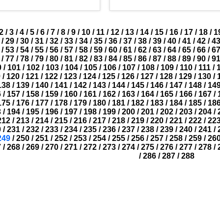
2
/
3
/
4
/
5
/
6
/
7
/
8
/
9
/
10
/
11
/
12
/
13
/
14
/
15
/
16
/
17
/
18
/
1
/
29
/
30
/
31
/
32
/
33
/
34
/
35
/
36
/
37
/
38
/
39
/
40
/
41
/
42
/
4
/
53
/
54
/
55
/
56
/
57
/
58
/
59
/
60
/
61
/
62
/
63
/
64
/
65
/
66
/
6
/
77
/
78
/
79
/
80
/
81
/
82
/
83
/
84
/
85
/
86
/
87
/
88
/
89
/
90
/
9
0
/
101
/
102
/
103
/
104
/
105
/
106
/
107
/
108
/
109
/
110
/
111
/
9
/
120
/
121
/
122
/
123
/
124
/
125
/
126
/
127
/
128
/
129
/
130
/
138
/
139
/
140
/
141
/
142
/
143
/
144
/
145
/
146
/
147
/
148
/
14
6
/
157
/
158
/
159
/
160
/
161
/
162
/
163
/
164
/
165
/
166
/
167
/
175
/
176
/
177
/
178
/
179
/
180
/
181
/
182
/
183
/
184
/
185
/
18
3
/
194
/
195
/
196
/
197
/
198
/
199
/
200
/
201
/
202
/
203
/
204
/
212
/
213
/
214
/
215
/
216
/
217
/
218
/
219
/
220
/
221
/
222
/
22
0
/
231
/
232
/
233
/
234
/
235
/
236
/
237
/
238
/
239
/
240
/
241
/
249
/
250
/
251
/
252
/
253
/
254
/
255
/
256
/
257
/
258
/
259
/
26
7
/
268
/
269
/
270
/
271
/
272
/
273
/
274
/
275
/
276
/
277
/
278
/
/
286
/
287
/
288