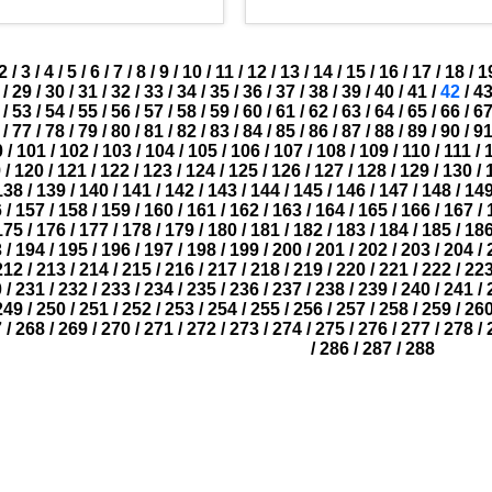
2
/
3
/
4
/
5
/
6
/
7
/
8
/
9
/
10
/
11
/
12
/
13
/
14
/
15
/
16
/
17
/
18
/
1
/
29
/
30
/
31
/
32
/
33
/
34
/
35
/
36
/
37
/
38
/
39
/
40
/
41
/
42
/
4
/
53
/
54
/
55
/
56
/
57
/
58
/
59
/
60
/
61
/
62
/
63
/
64
/
65
/
66
/
6
/
77
/
78
/
79
/
80
/
81
/
82
/
83
/
84
/
85
/
86
/
87
/
88
/
89
/
90
/
9
0
/
101
/
102
/
103
/
104
/
105
/
106
/
107
/
108
/
109
/
110
/
111
/
9
/
120
/
121
/
122
/
123
/
124
/
125
/
126
/
127
/
128
/
129
/
130
/
138
/
139
/
140
/
141
/
142
/
143
/
144
/
145
/
146
/
147
/
148
/
14
6
/
157
/
158
/
159
/
160
/
161
/
162
/
163
/
164
/
165
/
166
/
167
/
175
/
176
/
177
/
178
/
179
/
180
/
181
/
182
/
183
/
184
/
185
/
18
3
/
194
/
195
/
196
/
197
/
198
/
199
/
200
/
201
/
202
/
203
/
204
/
212
/
213
/
214
/
215
/
216
/
217
/
218
/
219
/
220
/
221
/
222
/
22
0
/
231
/
232
/
233
/
234
/
235
/
236
/
237
/
238
/
239
/
240
/
241
/
249
/
250
/
251
/
252
/
253
/
254
/
255
/
256
/
257
/
258
/
259
/
26
7
/
268
/
269
/
270
/
271
/
272
/
273
/
274
/
275
/
276
/
277
/
278
/
/
286
/
287
/
288