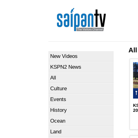
All
New Videos
KSPN2 News
All
Culture
Events
K
History
2
Ocean
Land