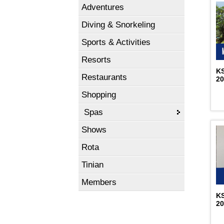
Adventures
Diving & Snorkeling
Sports & Activities
Resorts
K
Restaurants
2
Shopping
Spas
Shows
Rota
Tinian
Members
K
2