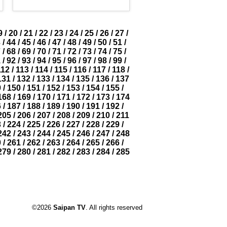
9
/
20
/
21
/
22
/
23
/
24
/
25
/
26
/
27
/
3
/
44
/
45
/
46
/
47
/
48
/
49
/
50
/
51
/
7
/
68
/
69
/
70
/
71
/
72
/
73
/
74
/
75
/
1
/
92
/
93
/
94
/
95
/
96
/
97
/
98
/
99
/
112
/
113
/
114
/
115
/
116
/
117
/
118
/
131
/
132
/
133
/
134
/
135
/
136
/
137
9
/
150
/
151
/
152
/
153
/
154
/
155
/
168
/
169
/
170
/
171
/
172
/
173
/
174
6
/
187
/
188
/
189
/
190
/
191
/
192
/
205
/
206
/
207
/
208
/
209
/
210
/
211
3
/
224
/
225
/
226
/
227
/
228
/
229
/
242
/
243
/
244
/
245
/
246
/
247
/
248
0
/
261
/
262
/
263
/
264
/
265
/
266
/
279
/
280
/
281
/
282
/
283
/
284
/
285
©2026
Saipan TV
. All rights reserved