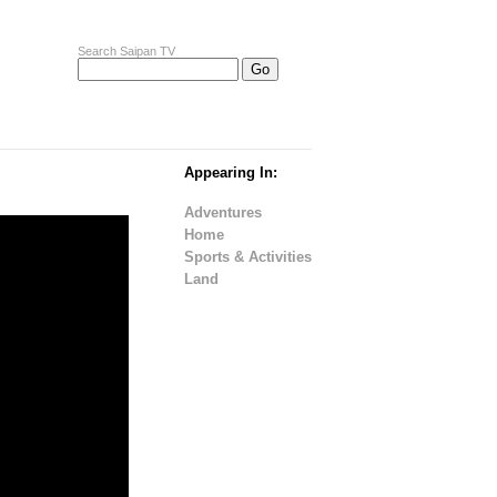
Search Saipan TV
Appearing In:
Adventures
Home
Sports & Activities
Land