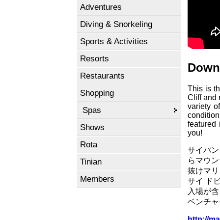
Adventures
Diving & Snorkeling
Sports & Activities
Resorts
Downh
Restaurants
This is t
Shopping
Cliff and
variety o
Spas
condition
featured
Shows
you!
Rota
サイパン
らマウン
Tinian
抜けマリ
Members
サイ ド
入場が含
ベンチャ
http://m