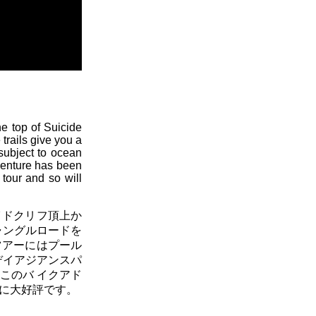
he top of Suicide
 trails give you a
 subject to ocean
dventure has been
tour and so will
イドクリフ頂上か
ャングルロードを
ツアーにはプール
デイアジアンスパ
このバ イクアド
に大好評です。